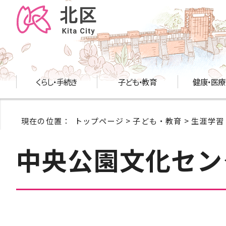
くらし・手続き
子ども・教育
健康・医療
現在の位置：
トップページ
>
子ども・教育
>
生涯学習
中央公園文化セン