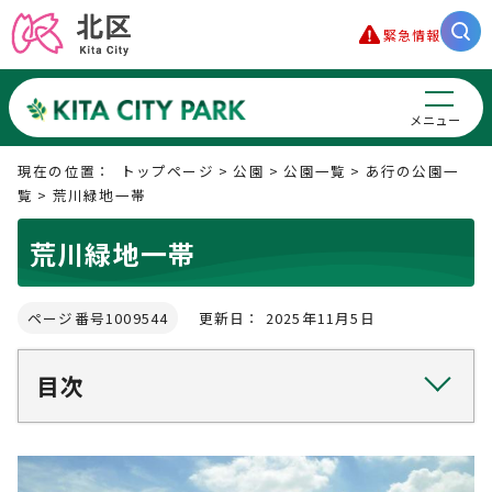
緊急情報
メニュー
現在の位置：
トップページ
>
公園
>
公園一覧
>
あ行の公園一
覧
> 荒川緑地一帯
荒川緑地一帯
ページ番号1009544
更新日： 2025年11月5日
目次