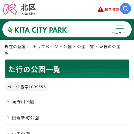
緊急情報
メニュー
現在の位置：
トップページ
>
公園
>
公園一覧
> た行の公園一
覧
た行の公園一覧
ページ番号1009556
滝野川公園
田端新町公園
中央公園