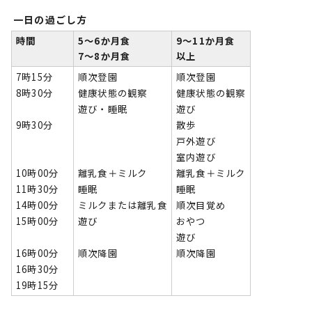
一日の過ごし方
時間
5～6か月食
9～11か月食
7～8か月食
以上
7時15分
順次登園
順次登園
8時30分
健康状態の観察
健康状態の観察
遊び・睡眠
遊び
9時30分
散歩
戸外遊び
室内遊び
10時00分
離乳食＋ミルク
離乳食＋ミルク
11時30分
睡眠
睡眠
14時00分
ミルクまたは離乳食
順次目覚め
15時00分
遊び
おやつ
遊び
16時00分
順次降園
順次降園
16時30分
19時15分