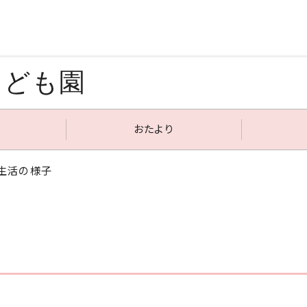
こども園
おたより
園生活の様子