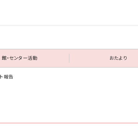
館・センター活動
おたより
ント報告