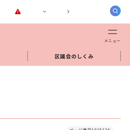
緊急情報
閲覧支援
AIチャットボット
メニュー
区議会のしくみ
ページ番号1015126