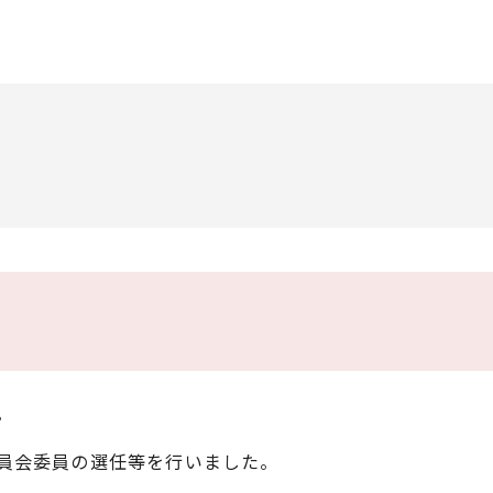
ル
。
員会委員の選任等を行いました。