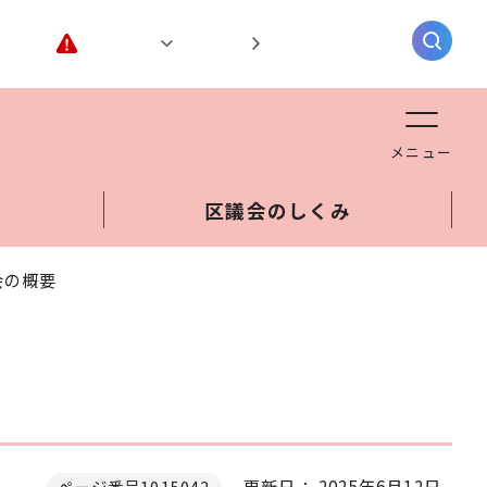
緊急情報
閲覧支援
AIチャットボット
メニュー
区議会のしくみ
会の概要
更新日： 2025年6月12日
ページ番号1015042