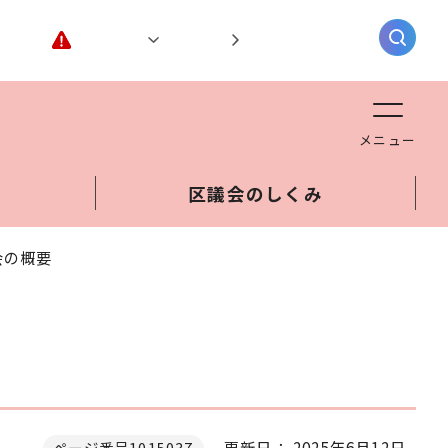
緊急情報
閲覧支援
AIチャットボット
メニュー
区議会のしくみ
会の概要
更新日： 2025年6月12日
ページ番号1015037